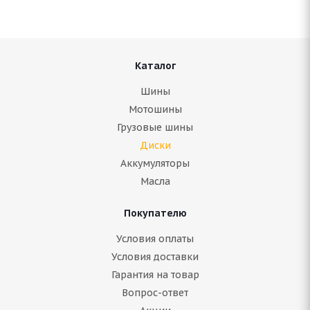
В наличии (менее 4 шт.)
3 000
руб.
Подробнее
Каталог
Шины
Мотошины
Грузовые шины
Диски
Аккумуляторы
Масла
Покупателю
Условия оплаты
(Д) NZ SH584 6x15/5x114.3 ET45 D73.1 FSF*(Дефект
Условия доставки
ЛКП)
Гарантия на товар
Вопрос-ответ
В наличии (менее 4 шт.)