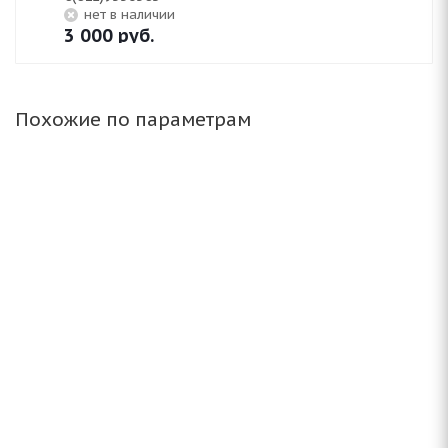
Нет в наличии
3 000
руб.
Похожие по параметрам
(Д) NZ SH584 6x15/5x114.3 ET45 D73.1 FSF*(Дефект
литья)