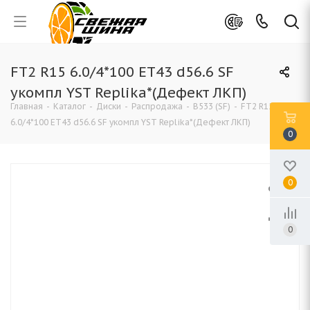
FT2 R15 6.0/4*100 ET43 d56.6 SF
укомпл YST Replika*(Дефект ЛКП)
Главная
-
Каталог
-
Диски
-
Распродажа
-
B533 (SF)
-
FT2 R15
6.0/4*100 ET43 d56.6 SF укомпл YST Replika*(Дефект ЛКП)
0
0
0