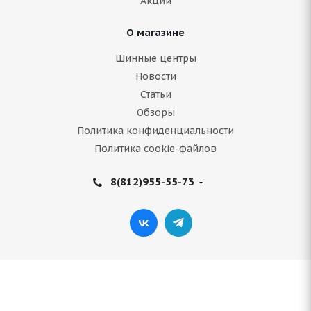
Акции
3 000
руб.
О магазине
Подробнее
Шинные центры
Новости
Статьи
Обзоры
Политика конфиденциальности
Политика cookie-файлов
8(812)955-55-73
(Д) NZ SH599 5.5x14/4x98 ET35 D58.6 MB*
(Механические повреждения)
Нет в наличии