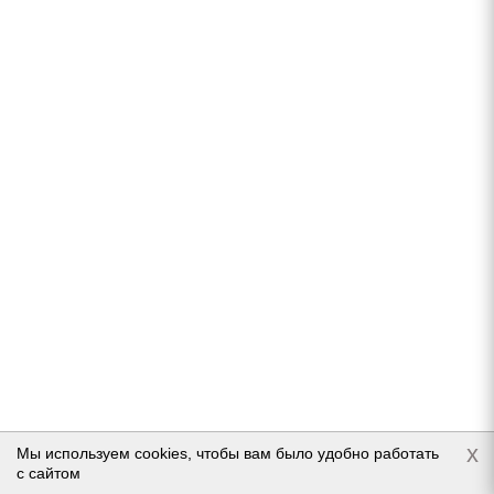
S
В наличии (осталось 5 шт.)
6 230
руб.
Подробнее
x
Мы используем cookies, чтобы вам было удобно работать
Accuride Ford Transit 6x16/6x180 ET109,5 D138,8
с сайтом
Silver