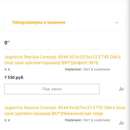
Типоразмеры и наличие
0''
LegeArtis Replica Concept-B544 10.5x22/5x112 ET43 D66.6
(под ориг.крепеж+крышку) BKF*(Дефект ЛКП)
x x
Наличие:
Нет в наличии
7 350
руб.
Под заказ
LegeArtis Replica Concept-B544 9x20/5x112 ET35 D66.6 (под
ориг.крепеж+крышку) BKF*(Механические повр
x x
Наличие:
Нет в наличии