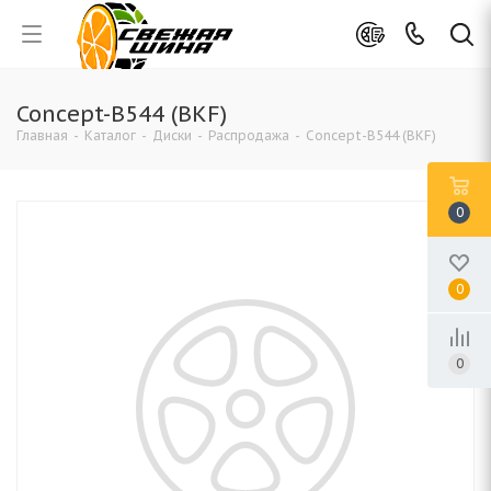
Concept-B544 (BKF)
Главная
-
Каталог
-
Диски
-
Распродажа
-
Concept-B544 (BKF)
0
0
0