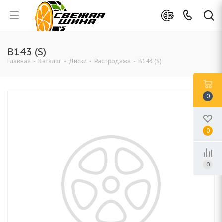
B143 (S)
Главная
-
Каталог
-
Диски
-
Распродажа
-
B143 (S)
0
0
0