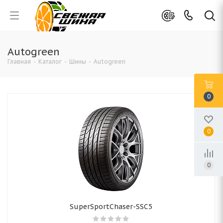
Autogreen
Главная
-
Каталог
-
Шины
-
Autogreen
0
0
0
SuperSportChaser-SSC5