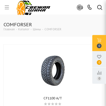
COMFORSER
Главная
-
Каталог
-
Шины
-
COMFORSER
0
0
0
CF1100 A/T