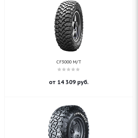
CF3000 M/T
от
14 309
руб.