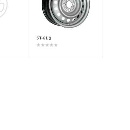
ST-61 ()