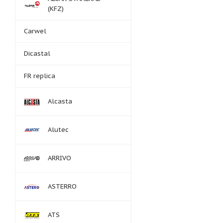
(KFZ)
Carwel
Dicastal
FR replica
Alcasta
Alutec
ARRIVO
ASTERRO
ATS