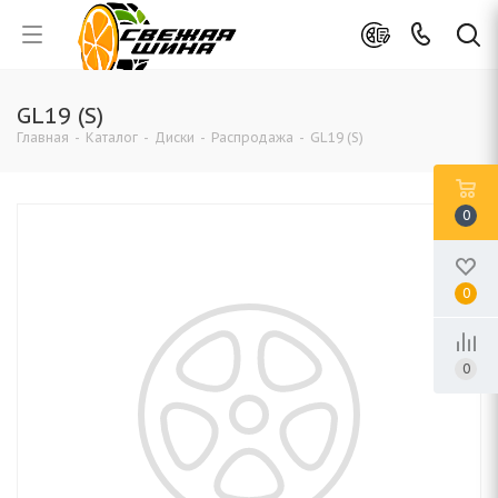
GL19 (S)
Главная
-
Каталог
-
Диски
-
Распродажа
-
GL19 (S)
0
0
0