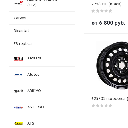
725601L (Black)
(KFZ)
Carwel
от
6 800
руб.
Dicastal
FR replica
Alcasta
Alutec
ARRIVO
625701 (коробка) (
ASTERRO
ATS