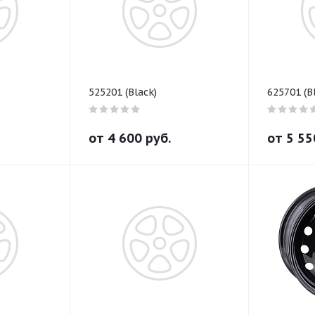
525201 (Black)
625701 (B
от
4 600
руб.
от
5 55