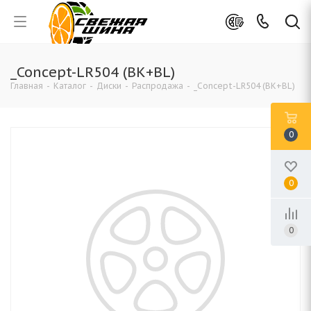
_Concept-LR504 (BK+BL)
Главная
-
Каталог
-
Диски
-
Распродажа
-
_Concept-LR504 (BK+BL)
0
0
0