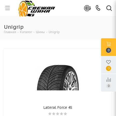
Unigrip
Главная
-
Каталог
-
Шины
-
Unigrip
0
0
0
Lateral Force 4S