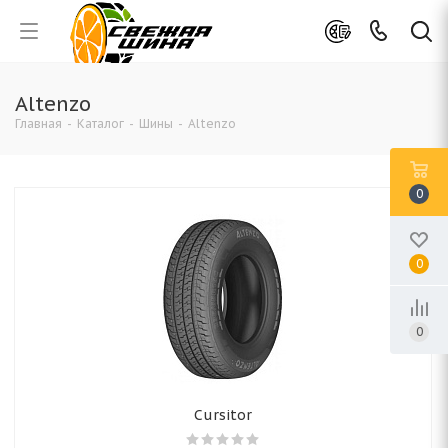
Altenzo
Главная
-
Каталог
-
Шины
-
Altenzo
0
0
0
Cursitor