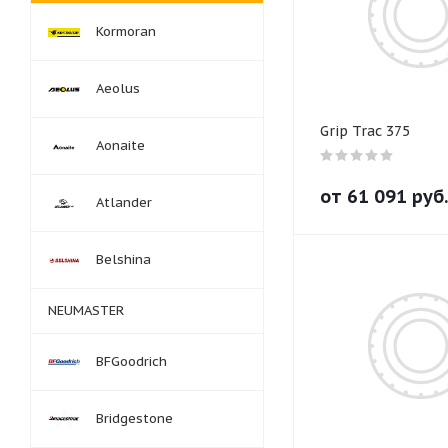
Kormoran
Aeolus
Grip Trac 375
Aonaite
от
61 091
руб.
Atlander
Belshina
NEUMASTER
BFGoodrich
Bridgestone