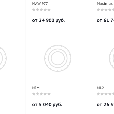
MAW 977
Maximus 
от
24 900
руб.
от
61 7
MIM
ML2
от
5 040
руб.
от
26 5