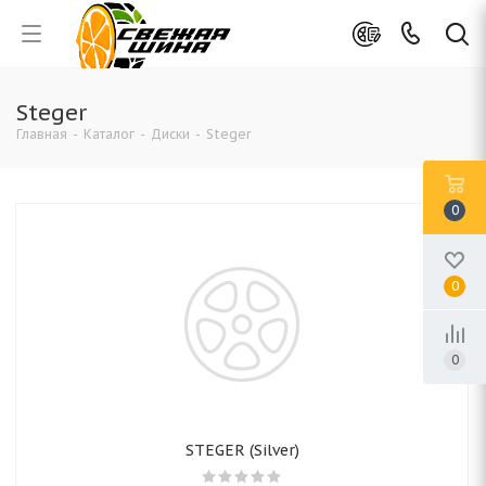
Steger
Главная
-
Каталог
-
Диски
-
Steger
0
0
0
STEGER (Silver)