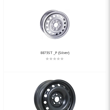
8873ST _P (Silver)