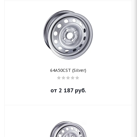
64A50CST (Silver)
от
2 187
руб.