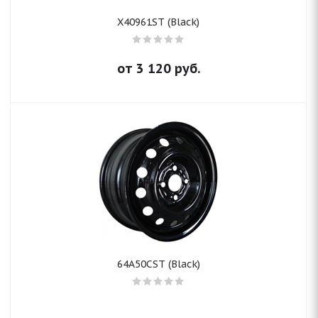
X40961ST (Black)
от
3 120
руб.
64A50CST (Black)