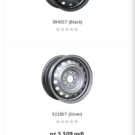
8945ST (Black)
9228ST (Silver)
от
3 309
руб.