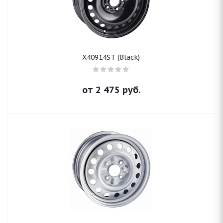
X40914ST (Black)
от
2 475
руб.