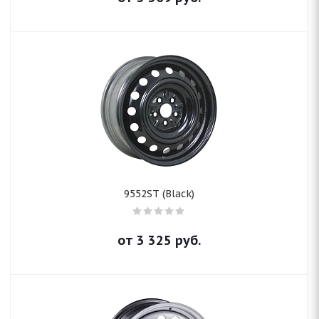
9552ST (Black)
от
3 325
руб.