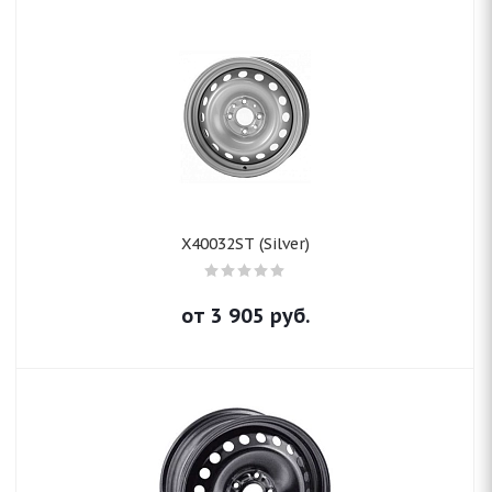
X40032ST (Silver)
от
3 905
руб.