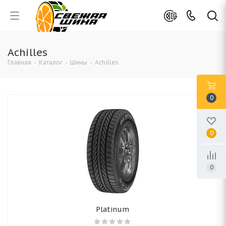
Achilles
Главная
-
Каталог
-
Шины
-
Achilles
0
0
0
Platinum