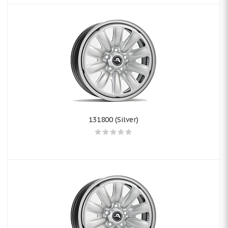
131800 (Silver)