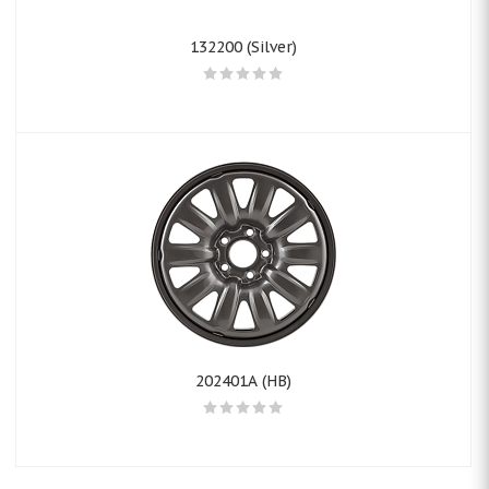
132200 (Silver)
202401A (HB)