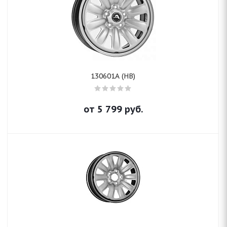
130601A (HB)
от
5 799
руб.