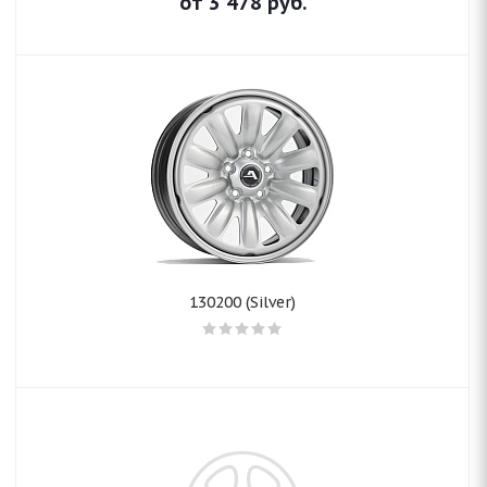
от
3 478
руб.
130200 (Silver)