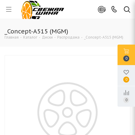
_Concept-A515 (MGM)
Главная
-
Каталог
-
Диски
-
Распродажа
-
_Concept-A515 (MGM)
0
0
0