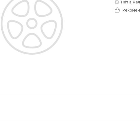
Нет в на
Рекоме