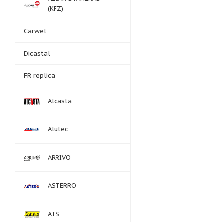
(KFZ)
Carwel
Dicastal
FR replica
Alcasta
Alutec
ARRIVO
ASTERRO
ATS