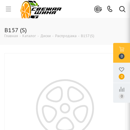
B157 (S)
Главная
-
Каталог
-
Диски
-
Распродажа
-
B157 (S)
0
0
0