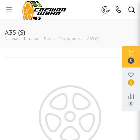
A35 (S)
Главная
-
Каталог
-
Диски
-
Распродажа
-
A35 (S)
0
0
0