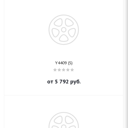
Y4409 (S)
от
5 792
руб.