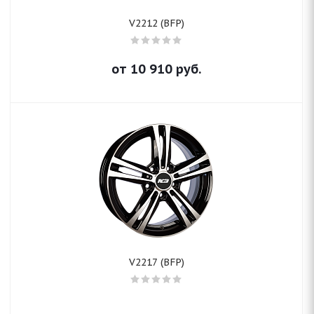
V2212 (BFP)
от
10 910
руб.
V2217 (BFP)