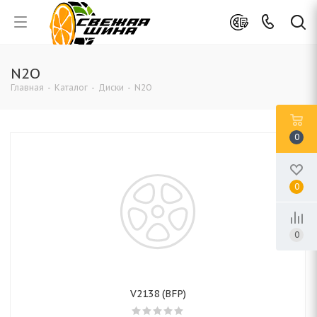
N2O
Главная
-
Каталог
-
Диски
-
N2O
0
0
0
V2138 (BFP)