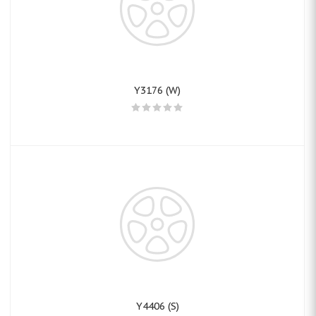
Y3176 (W)
Y4406 (S)