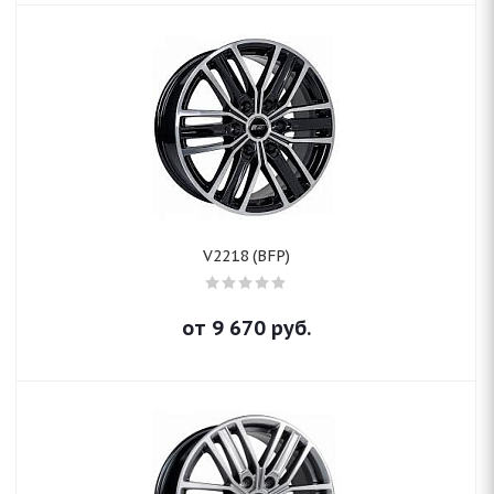
V2218 (BFP)
от
9 670
руб.