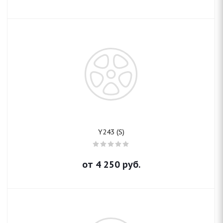
Y243 (S)
от
4 250
руб.