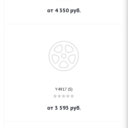
от
4 350
руб.
Y4917 (S)
от
3 593
руб.