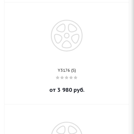
Y3176 (S)
от
3 980
руб.