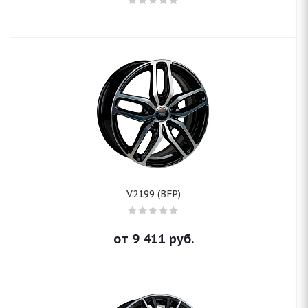
V2199 (BFP)
от
9 411
руб.