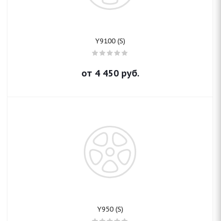
Y9100 (S)
от
4 450
руб.
Y950 (S)