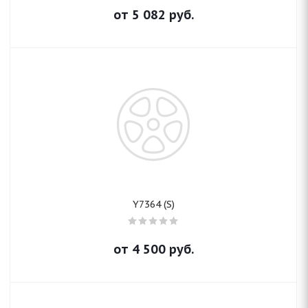
от
5 082
руб.
Y7364 (S)
от
4 500
руб.