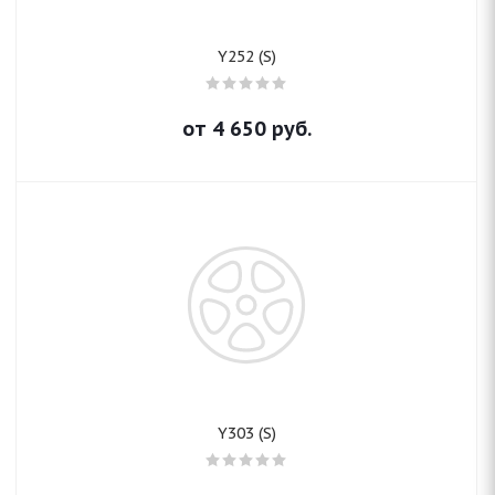
Y252 (S)
от
4 650
руб.
Y303 (S)