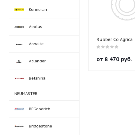
Kormoran
Aeolus
Rubber Co Agrica
Aonaite
от
8 470
руб.
Atlander
Belshina
NEUMASTER
BFGoodrich
Bridgestone