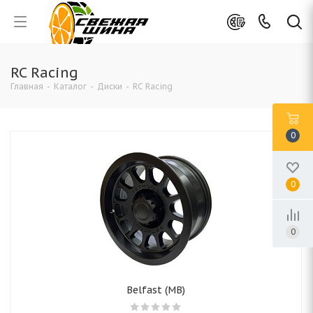
RC Racing
Главная
-
Каталог
-
Диски
-
RC Racing
0
0
0
Belfast (MB)