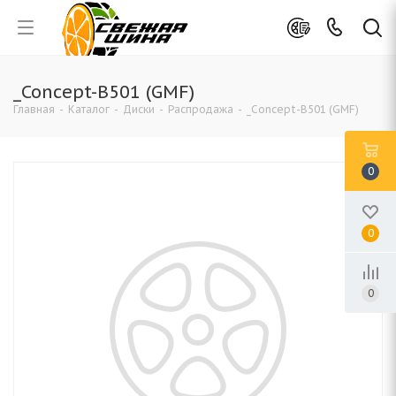
_Concept-B501 (GMF)
Главная
-
Каталог
-
Диски
-
Распродажа
-
_Concept-B501 (GMF)
0
0
0