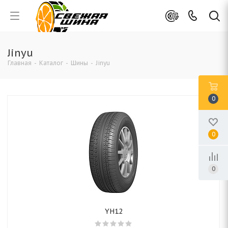
Jinyu
Главная
-
Каталог
-
Шины
-
Jinyu
0
0
0
YH12