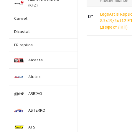
Наименование
(KFZ)
LegeArtis Repli
0''
Carwel
8.5x19/5x112 E
(Дефект ЛКП)
Dicastal
FR replica
Alcasta
Alutec
ARRIVO
ASTERRO
ATS