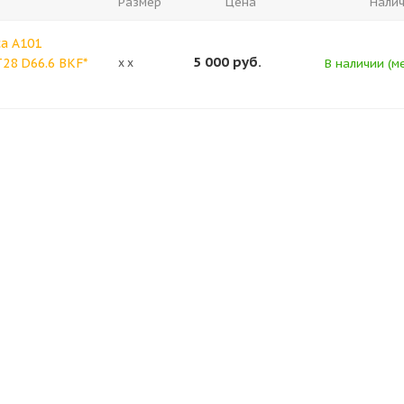
Размер
Цена
Нали
ca A101
5 000
руб.
T28 D66.6 BKF*
x x
В наличии (ме