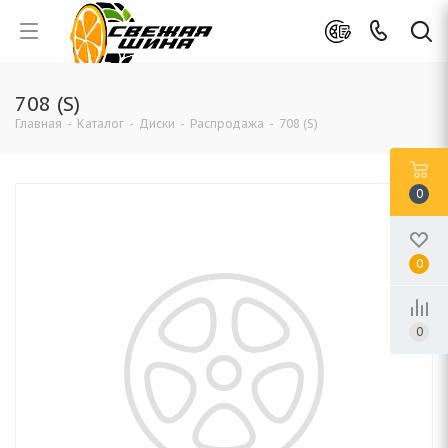
708 (S)
Главная
-
Каталог
-
Диски
-
Распродажа
-
708 (S)
0
0
0