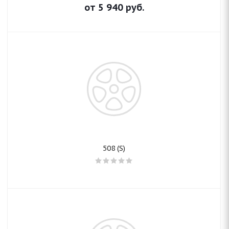
от
5 940
руб.
508 (S)