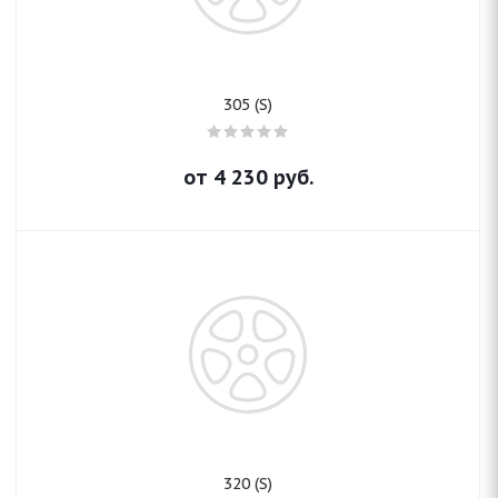
305 (S)
от
4 230
руб.
320 (S)