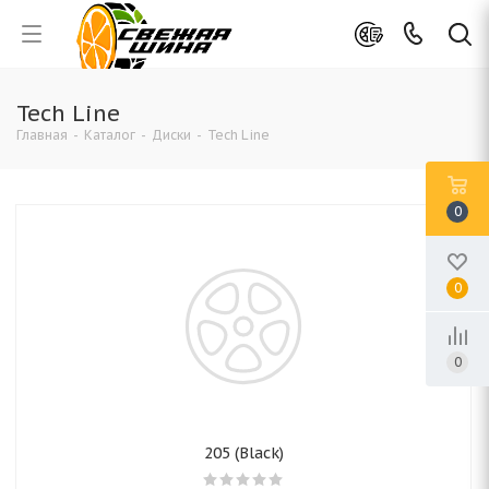
Tech Line
Главная
-
Каталог
-
Диски
-
Tech Line
0
0
0
205 (Black)