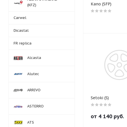
Kano (SFP)
(KFZ)
Carwel
Dicastal
FR replica
Alcasta
Alutec
ARRIVO
Setoki (S)
ASTERRO
от
4 140
руб.
ATS