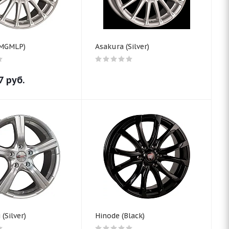
(MGMLP)
Asakura (Silver)
7
руб.
(Silver)
Hinode (Black)