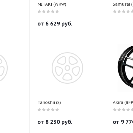
MITAKI (WRW)
Samurai 
от
6 629
руб.
Tanoshii (S)
Akira (BFP
от
8 230
руб.
от
9 77