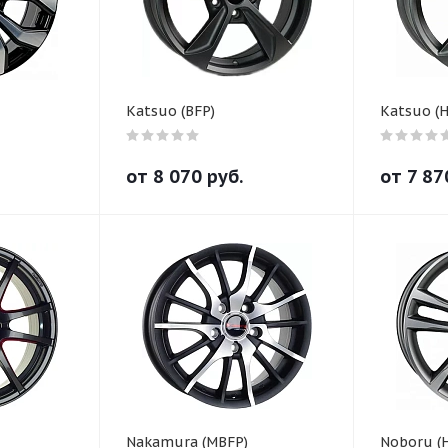
Katsuo (BFP)
Katsuo (
от
8 070
руб.
от
7 87
Nakamura (MBFP)
Noboru (