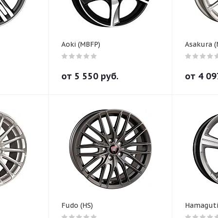
Aoki (MBFP)
Asakura 
от
5 550
руб.
от
4 09
Fudo (HS)
Hamaguti 