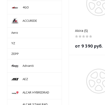
4GO
ACCURIDE
Akira (S)
Aero
YZ
от
9 390
руб.
ZEPP
Advanti
AEZ
ALCAR HYBRIDRAD
ALCAR STAHLRAD