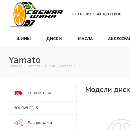
СЕТЬ ШИННЫХ ЦЕНТРОВ
ШИНЫ
ДИСКИ
МАСЛА
АКСЕССУА
Yamato
Главная
-
Каталог
-
Диски
-
Yamato
Модели дис
1000 MIGLIA
YOURWHEELS
Распродажа