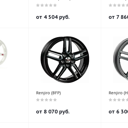
от
4 504
руб.
от
7 86
Renjiro (BFP)
Renjiro (
от
8 070
руб.
от
6 30