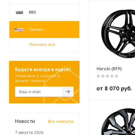
BBS
Yamato
Показать все
Haruki (BFP)
Будьте всегда в курсе!
Узнавайте о скидках и
акциях первым
от
8 070
руб.
Новости
Все новости
7 августа 2026