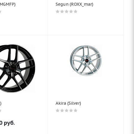
(MGMFP)
Segun (ROXX_mar)
)
Akira (Silver)
0
руб.