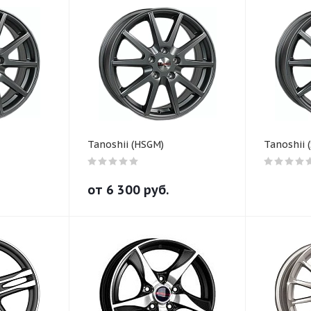
Tanoshii (HSGM)
Tanoshii (
от
6 300
руб.