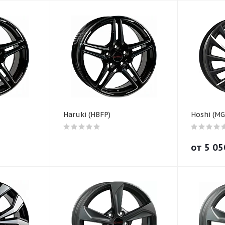
Haruki (HBFP)
Hoshi (M
от
5 05