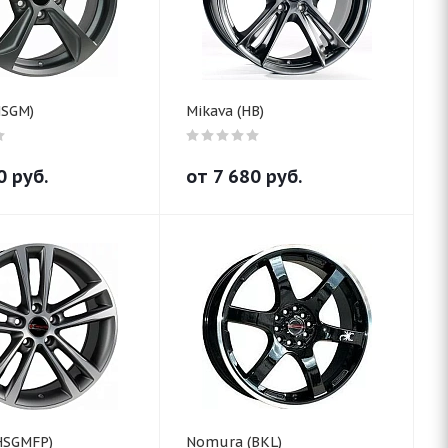
HSGM)
Mikava (HB)
0
руб.
от
7 680
руб.
HSGMFP)
Nomura (BKL)