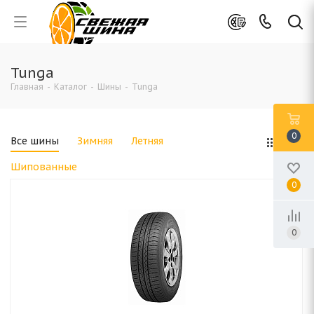
Tunga
Главная
-
Каталог
-
Шины
-
Tunga
0
Все шины
Зимняя
Летняя
Шипованные
0
0