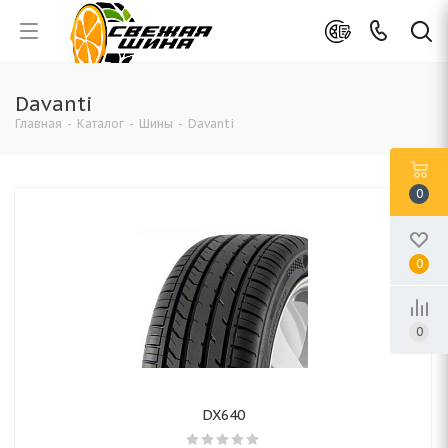
Davanti
Главная
-
Каталог
-
Шины
-
Davanti
0
0
0
DX640