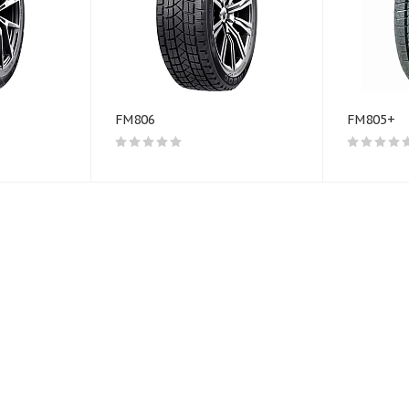
FM806
FM805+