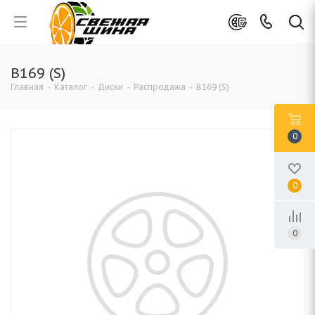
B169 (S)
Главная
-
Каталог
-
Диски
-
Распродажа
-
B169 (S)
0
0
0