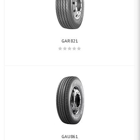
GAR821
GAU861