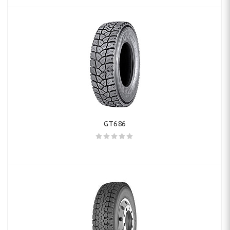
GT686