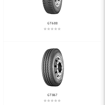
GT688
GT867