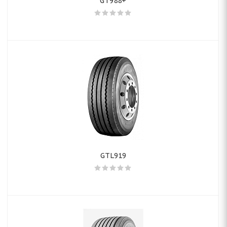
GT988+
GTL919