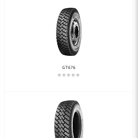
GT676