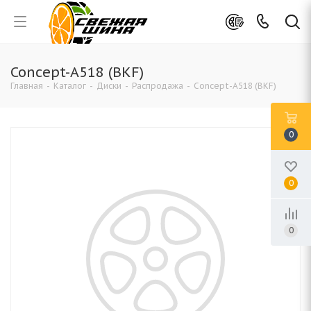
Concept-A518 (BKF)
Главная
-
Каталог
-
Диски
-
Распродажа
-
Concept-A518 (BKF)
0
0
0