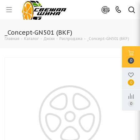
_Concept-GN501 (BKF)
Главная
-
Каталог
-
Диски
-
Распродажа
-
_Concept-GN501 (BKF)
0
0
0