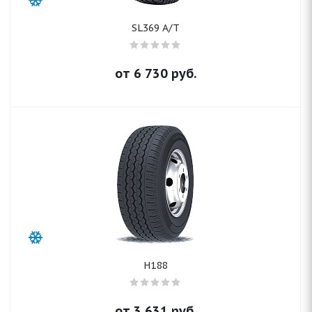
SL369 A/T
от
6 730
руб.
H188
от
3 631
руб.