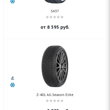
SA57
от
8 595
руб.
Z-401 All Season Elite