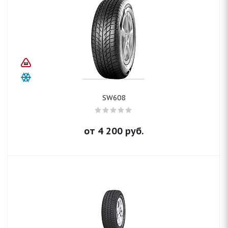
SW608
от
4 200
руб.