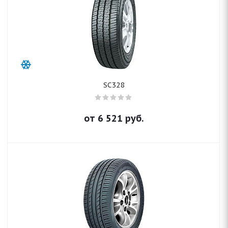
SC328
от
6 521
руб.