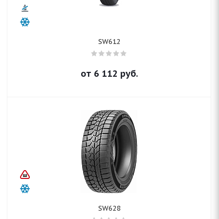
SW612
от
6 112
руб.
SW628