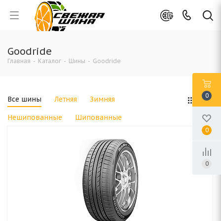
Goodride
Главная
-
Каталог
-
Шины
-
Goodride
0
Все шины
Летняя
Зимняя
Нешипованные
Шипованные
0
0