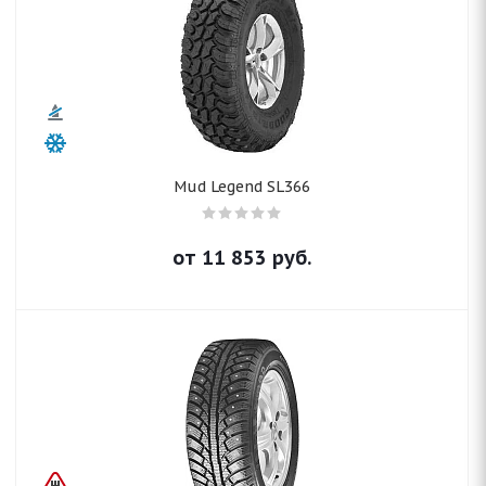
Mud Legend SL366
от
11 853
руб.