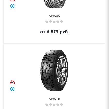
SW606
от
6 873
руб.
SW618