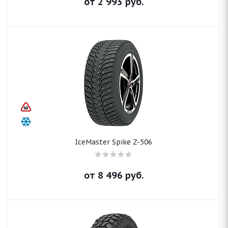
от
2 993
руб.
IceMaster Spike Z-506
от
8 496
руб.