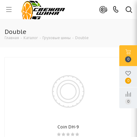
Double
Главная
-
Каталог
-
Грузовые шины
-
Double
0
0
0
Coin DH-9