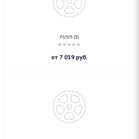
PG505 (S)
от
7 039
руб.