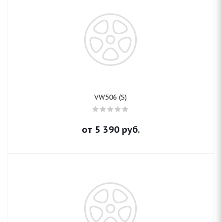
VW506 (S)
от
5 390
руб.