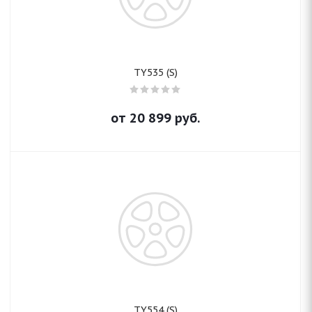
TY535 (S)
от
20 899
руб.
TY554 (S)