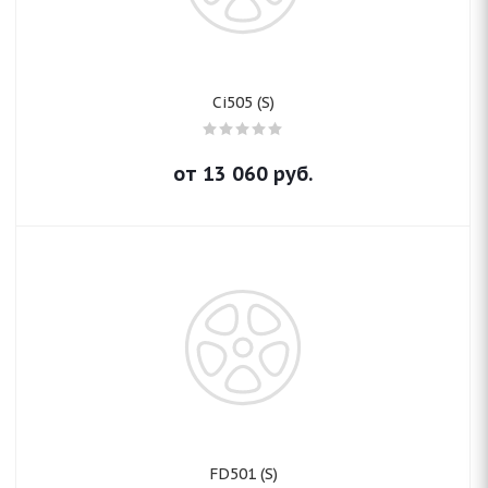
Ci505 (S)
от
13 060
руб.
FD501 (S)