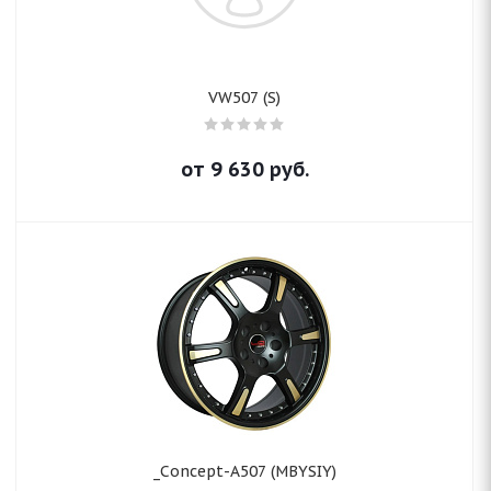
VW507 (S)
от
9 630
руб.
_Concept-A507 (MBYSIY)