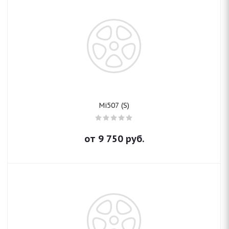
Mi507 (S)
от
9 750
руб.