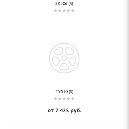
SK506 (S)
TY510 (S)
от
7 425
руб.