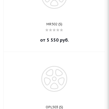
MR502 (S)
от
5 550
руб.
OPL503 (S)