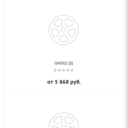
GM502 (S)
от
5 868
руб.