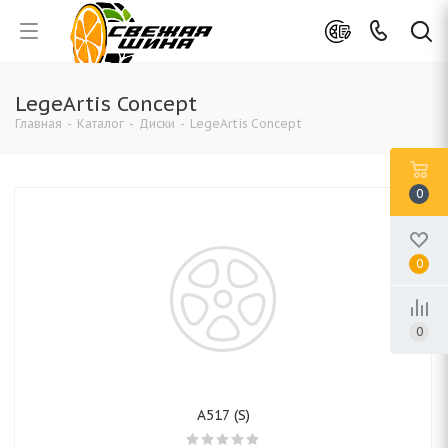
LegeArtis Concept
Главная
-
Каталог
-
Диски
-
LegeArtis Concept
0
0
0
A517 (S)