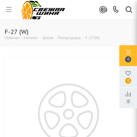
F-27 (W)
Главная
-
Каталог
-
Диски
-
Распродажа
-
F-27 (W)
0
0
0