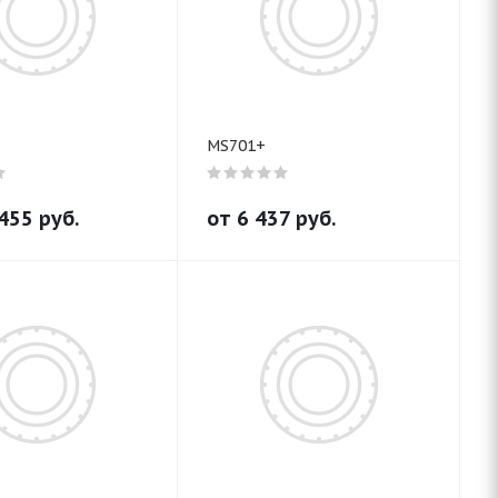
MS701+
455
руб.
от
6 437
руб.