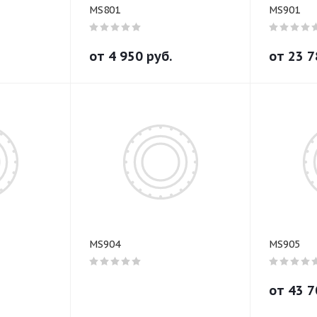
MS801
MS901
от
4 950
руб.
от
23 7
MS904
MS905
от
43 7