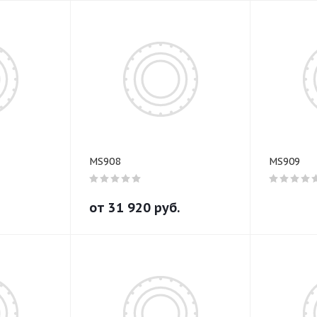
MS908
MS909
от
31 920
руб.