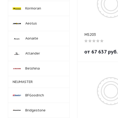
Kormoran
Aeolus
MS203
Aonaite
от
67 637
руб.
Atlander
Belshina
NEUMASTER
BFGoodrich
Bridgestone