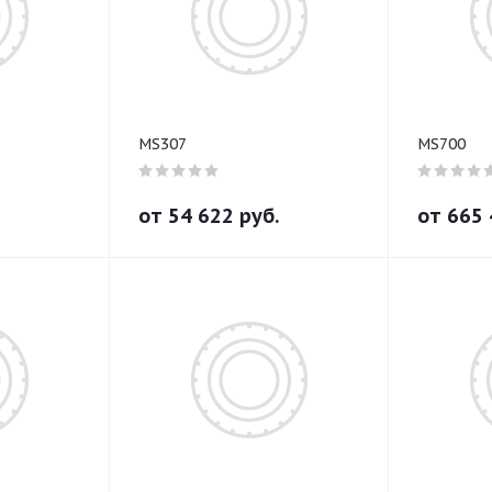
MS307
MS700
от
54 622
руб.
от
665 