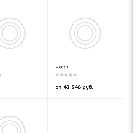
MS912
от
42 546
руб.