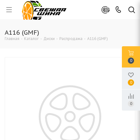
A116 (GMF)
Главная
-
Каталог
-
Диски
-
Распродажа
-
A116 (GMF)
0
0
0