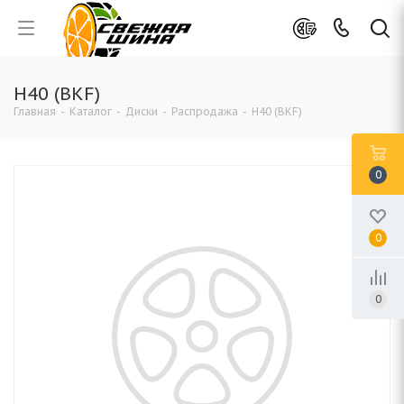
H40 (BKF)
Главная
-
Каталог
-
Диски
-
Распродажа
-
H40 (BKF)
0
0
0