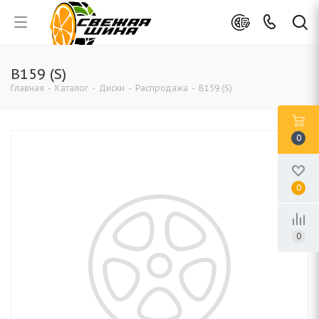
B159 (S)
Главная
-
Каталог
-
Диски
-
Распродажа
-
B159 (S)
0
0
0