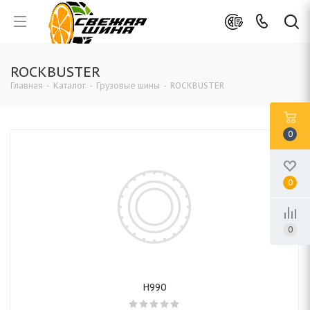
ROCKBUSTER
Главная
-
Каталог
-
Грузовые шины
-
ROCKBUSTER
0
0
0
H990