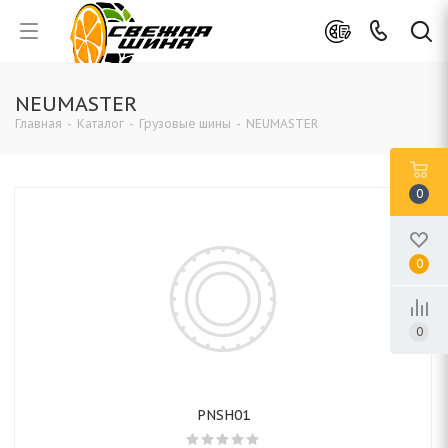
NEUMASTER
Главная
-
Каталог
-
Грузовые шины
-
NEUMASTER
0
0
0
PNSH01