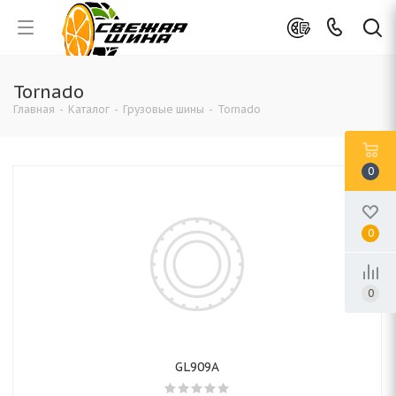
Tornado
Главная
-
Каталог
-
Грузовые шины
-
Tornado
0
0
0
GL909A