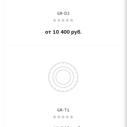
GR-D2
от
10 400
руб.
GR-T1