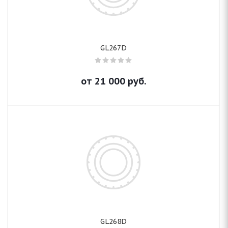
GL267D
от
21 000
руб.
GL268D