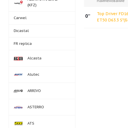
Наименование
(KFZ)
Top Driver FD1
0''
Carwel
ET50 D63.3 S*(
Dicastal
FR replica
Alcasta
Alutec
ARRIVO
ASTERRO
ATS