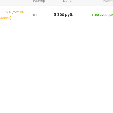
Размер
Цена
Нали
6 6.5x16/5x108
3 300
руб.
x x
В наличии (ме
Биение)