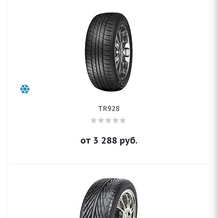
TR928
от
3 288
руб.