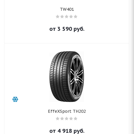
TW401
от
3 590
руб.
EffeXSport TH202
от
4 918
руб.