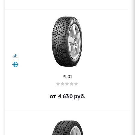
PL01
от
4 630
руб.