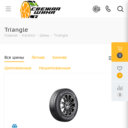
Triangle
Главная
-
Каталог
-
Шины
-
Triangle
0
Все шины
Летняя
Зимняя
Шипованные
Нешипованные
0
0