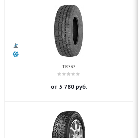
TR737
от
5 780
руб.