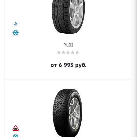
PL02
от
6 993
руб.