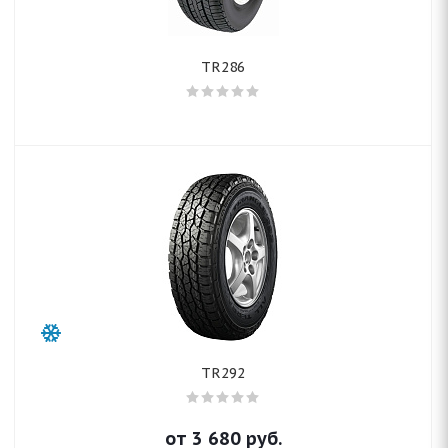
TR286
TR292
от
3 680
руб.