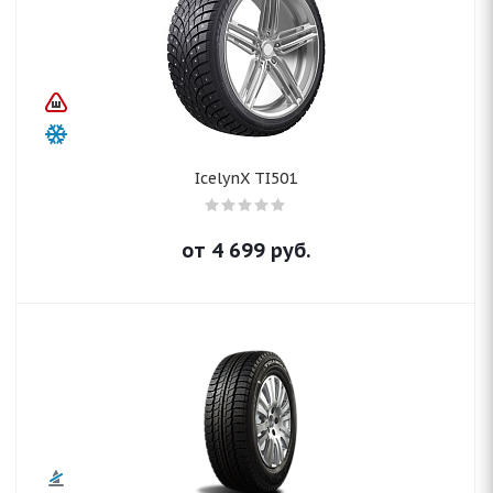
IcelynX TI501
от
4 699
руб.