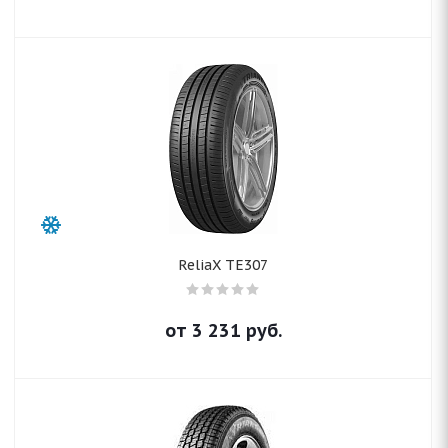
ReliaX TE307
от
3 231
руб.