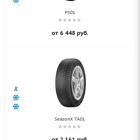
PS01
от
6 448
руб.
SeasonX TA01
от
2 161
руб.