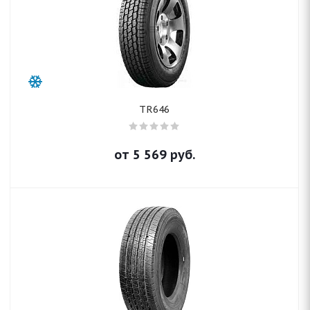
TR646
от
5 569
руб.