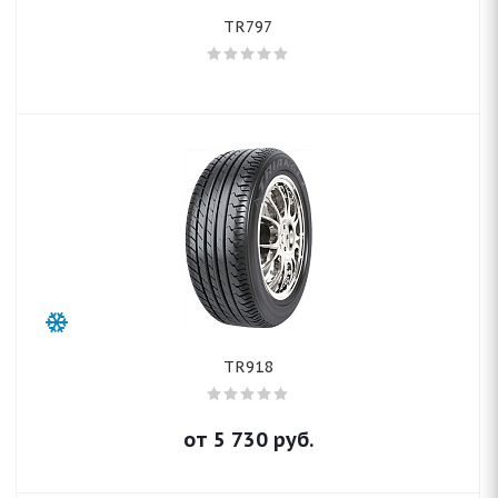
TR797
TR918
от
5 730
руб.