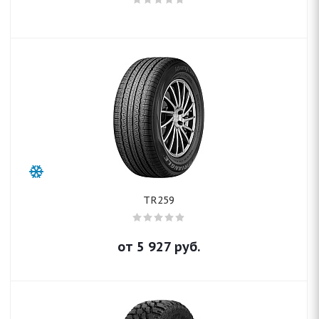
TR259
от
5 927
руб.