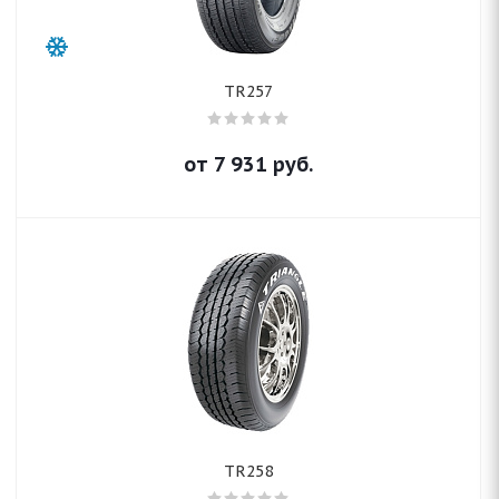
TR257
от
7 931
руб.
TR258