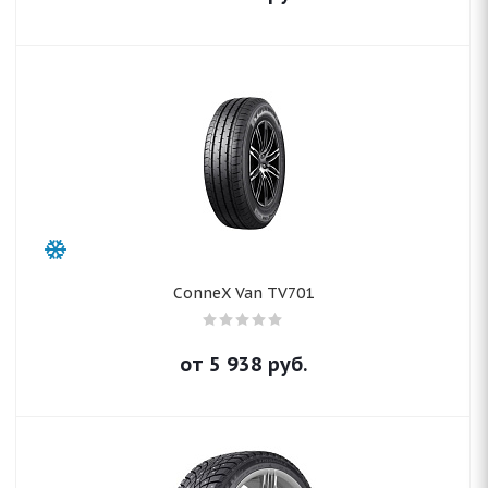
ConneX Van TV701
от
5 938
руб.