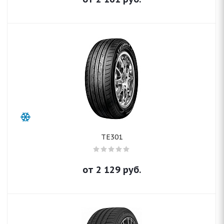
TE301
от
2 129
руб.