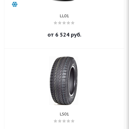
LL01
от
6 524
руб.
LS01