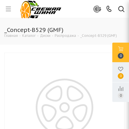
_Concept-B529 (GMF)
Главная
-
Каталог
-
Диски
-
Распродажа
-
_Concept-B529 (GMF)
0
0
0