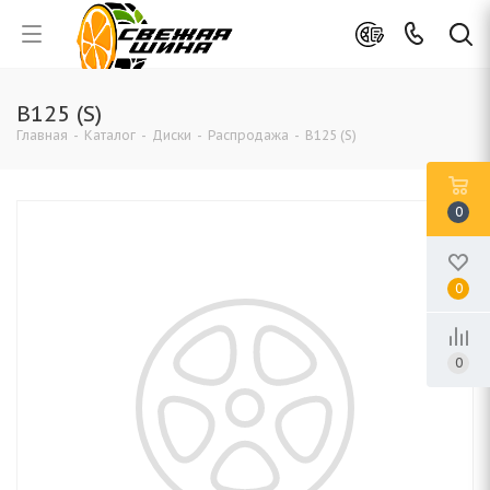
B125 (S)
Главная
-
Каталог
-
Диски
-
Распродажа
-
B125 (S)
0
0
0